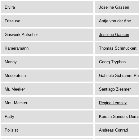
Elvira
Joseline Gassen
Friseuse
Antje von der Ahe
Gaswerk-Aufseher
Joseline Gassen
Kameramann
Thomas Schmuckert
Manny
Georg Tryphon
Moderatorin
Gabriele Schramm-Phi
Mr. Meeker
Santiago Ziesmer
Mrs. Meeker
Regina Lemnitz
Patty
Kerstin Sanders-Dorns
Polizist
Andreas Conrad