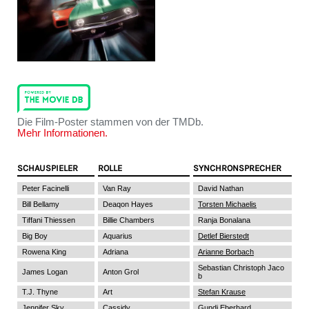
Die Film-Poster stammen von der TMDb.
Mehr Informationen.
SCHAUSPIELER
ROLLE
SYNCHRONSPRECHER
Peter Facinelli
Van Ray
David Nathan
Bill Bellamy
Deaqon Hayes
Torsten Michaelis
Tiffani Thiessen
Billie Chambers
Ranja Bonalana
Big Boy
Aquarius
Detlef Bierstedt
Rowena King
Adriana
Arianne Borbach
Sebastian Christoph Jaco
James Logan
Anton Grol
b
T.J. Thyne
Art
Stefan Krause
Jennifer Sky
Cassidy
Gundi Eberhard