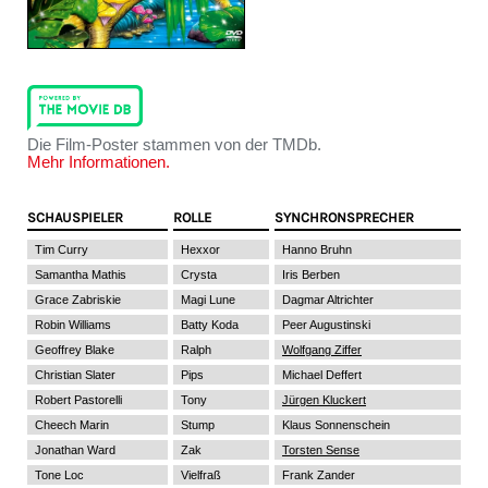
Die Film-Poster stammen von der TMDb.
Mehr Informationen.
SCHAUSPIELER
ROLLE
SYNCHRONSPRECHER
Tim Curry
Hexxor
Hanno Bruhn
Samantha Mathis
Crysta
Iris Berben
Grace Zabriskie
Magi Lune
Dagmar Altrichter
Robin Williams
Batty Koda
Peer Augustinski
Geoffrey Blake
Ralph
Wolfgang Ziffer
Christian Slater
Pips
Michael Deffert
Robert Pastorelli
Tony
Jürgen Kluckert
Cheech Marin
Stump
Klaus Sonnenschein
Jonathan Ward
Zak
Torsten Sense
Tone Loc
Vielfraß
Frank Zander