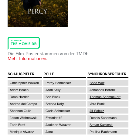
Die Film-Poster stammen von der TMDb.
Mehr Informationen.
SCHAUSPIELER
ROLLE
SYNCHRONSPRECHER
Christopher Walken
Percy Schmeiser
Bodo Wolf
Adam Beach
Alton Kelly
Johannes Berenz
Dean Harder
Bob Black
Thomas Schmuckert
Andrea del Campo
Brenda Kelly
Vera Bunk
Shannon Guile
Carla Schmeiser
Jill Schulz
Jason Wishnowski
Ermittler #2
Dennis Sandmann
Zach Braff
Jackson Weaver
Stefan Kaminski
Monique Alvarez
Jane
Paulina Bachmann