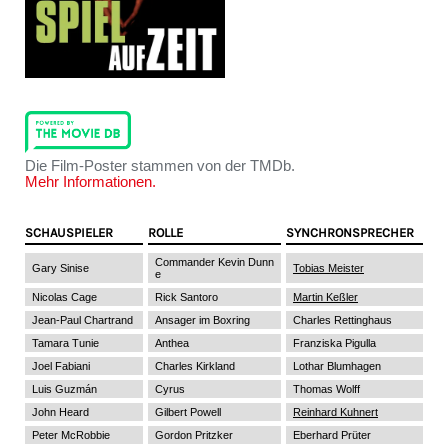
Die Film-Poster stammen von der TMDb.
Mehr Informationen.
SCHAUSPIELER
ROLLE
SYNCHRONSPRECHER
Commander Kevin Dunn
Gary Sinise
Tobias Meister
e
Nicolas Cage
Rick Santoro
Martin Keßler
Jean-Paul Chartrand
Ansager im Boxring
Charles Rettinghaus
Tamara Tunie
Anthea
Franziska Pigulla
Joel Fabiani
Charles Kirkland
Lothar Blumhagen
Luis Guzmán
Cyrus
Thomas Wolff
John Heard
Gilbert Powell
Reinhard Kuhnert
Peter McRobbie
Gordon Pritzker
Eberhard Prüter