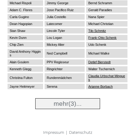
Michael Rispoli
Jimmy George
Bernd Schramm
Adam C. Flores
Jose Pacifico Ruiz
Gerald Paradies
Carla Gugino
Julia Costello
Nana Spier
Dean Hagopian
Latecomer
Michael Christian
Stan Shaw
Lincoln Tyler
Tilo Schmitz
Kevin Dunn
Lou Logan
Frank-Otto Schenk
Chip Zien
Mickey Alter
Udo Schenk
David Anthony Higgin
Ned Campbell
Michael Walke
s
Alain Goulem
PPV Regisseur
Detlef Bierstedt
Kenneth Glegg
Ringrichter
Walter Tschernich
Claudia Urbschat Mingue
Christina Fulton
Rundenmädchen
s
Jayne Heitmeyer
Serena
Arianne Borbach
mehr
(3)...
Impressum
|
Datenschutz