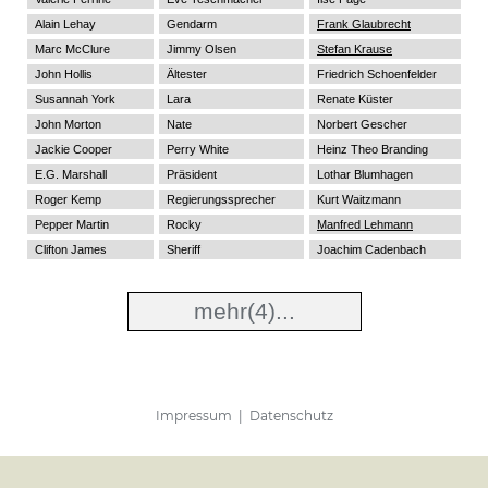
Alain Lehay
Gendarm
Frank Glaubrecht
Marc McClure
Jimmy Olsen
Stefan Krause
John Hollis
Ältester
Friedrich Schoenfelder
Susannah York
Lara
Renate Küster
John Morton
Nate
Norbert Gescher
Jackie Cooper
Perry White
Heinz Theo Branding
E.G. Marshall
Präsident
Lothar Blumhagen
Roger Kemp
Regierungssprecher
Kurt Waitzmann
Pepper Martin
Rocky
Manfred Lehmann
Clifton James
Sheriff
Joachim Cadenbach
mehr
(4)...
Impressum
|
Datenschutz