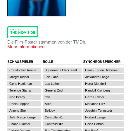
Die Film-Poster stammen von der TMDb.
Mehr Informationen.
SCHAUSPIELER
ROLLE
SYNCHRONSPRECHER
Christopher Reeve
Superman / Clark Kent
Hans-Jürgen Dittberner
Margot Kidder
Lois Lane
Alexandra Lange
Gene Hackman
Lex Luthor
Horst Niendorf
Terence Stamp
General Zod
Randolf Kronberg
Ned Beatty
Otis
Gerd Duwner
Robin Pappas
Alice
Marianne Lutz
Antony Sher
Bellboy
Joachim Tennstedt
John Ratzenberger
Controller #1
Norbert Langer
Shane Rimmer
Controller #2
Heinz Petruo
Valerie Perrine
Eve Teschmacher
Ilse Pagé