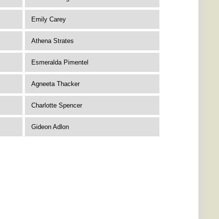
Emily Carey
Athena Strates
Esmeralda Pimentel
Agneeta Thacker
Charlotte Spencer
Gideon Adlon