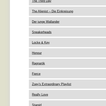
The Third Day
The Alienist – Die Einkreisung
Der junge Wallander
Sneakerheads
Locke & Key
Honour
Ragnarök
Fierce
Zoey's Extraordinary Playlist
Really Love
Stargirl