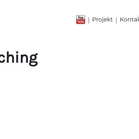
|
|
Projekt
Konta
ching