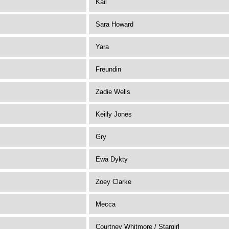
Kail
Sara Howard
Yara
Freundin
Zadie Wells
Keilly Jones
Gry
Ewa Dykty
Zoey Clarke
Mecca
Courtney Whitmore / Stargirl