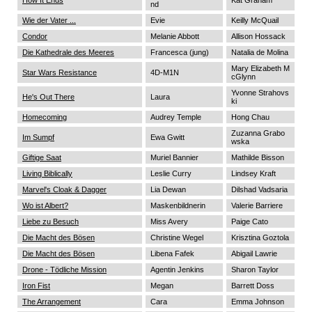
nd
Wie der Vater ...
Evie
Keilly McQuail
Condor
Melanie Abbott
Allison Hossack
Die Kathedrale des Meeres
Francesca (jung)
Natalia de Molina
Mary Elizabeth M
Star Wars Resistance
4D-M1N
cGlynn
Yvonne Strahovs
He's Out There
Laura
ki
Homecoming
Audrey Temple
Hong Chau
Zuzanna Grabo
Im Sumpf
Ewa Gwitt
wska
Giftige Saat
Muriel Bannier
Mathilde Bisson
Living Biblically
Leslie Curry
Lindsey Kraft
Marvel's Cloak & Dagger
Lia Dewan
Dilshad Vadsaria
Wo ist Albert?
Maskenbildnerin
Valerie Barriere
Liebe zu Besuch
Miss Avery
Paige Cato
Die Macht des Bösen
Christine Wegel
Krisztina Goztola
Die Macht des Bösen
Libena Fafek
Abigail Lawrie
Drone - Tödliche Mission
Agentin Jenkins
Sharon Taylor
Iron Fist
Megan
Barrett Doss
The Arrangement
Cara
Emma Johnson