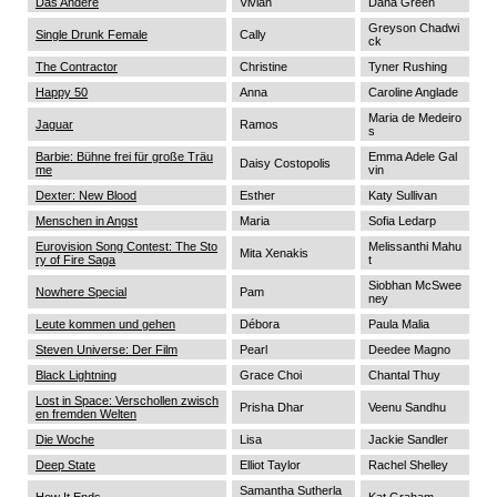
Das Andere
Vivian
Dana Green
Greyson Chadwi
Single Drunk Female
Cally
ck
The Contractor
Christine
Tyner Rushing
Happy 50
Anna
Caroline Anglade
Maria de Medeiro
Jaguar
Ramos
s
Barbie: Bühne frei für große Träu
Emma Adele Gal
Daisy Costopolis
me
vin
Dexter: New Blood
Esther
Katy Sullivan
Menschen in Angst
Maria
Sofia Ledarp
Eurovision Song Contest: The Sto
Melissanthi Mahu
Mita Xenakis
ry of Fire Saga
t
Siobhan McSwee
Nowhere Special
Pam
ney
Leute kommen und gehen
Débora
Paula Malia
Steven Universe: Der Film
Pearl
Deedee Magno
Black Lightning
Grace Choi
Chantal Thuy
Lost in Space: Verschollen zwisch
Prisha Dhar
Veenu Sandhu
en fremden Welten
Die Woche
Lisa
Jackie Sandler
Deep State
Elliot Taylor
Rachel Shelley
Samantha Sutherla
How It Ends
Kat Graham