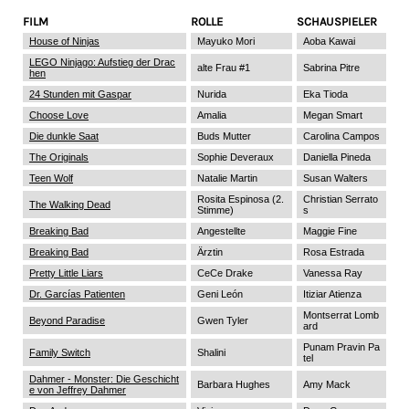
FILM
ROLLE
SCHAUSPIELER
House of Ninjas
Mayuko Mori
Aoba Kawai
LEGO Ninjago: Aufstieg der Drac
alte Frau #1
Sabrina Pitre
hen
24 Stunden mit Gaspar
Nurida
Eka Tioda
Choose Love
Amalia
Megan Smart
Die dunkle Saat
Buds Mutter
Carolina Campos
The Originals
Sophie Deveraux
Daniella Pineda
Teen Wolf
Natalie Martin
Susan Walters
Rosita Espinosa (2.
Christian Serrato
The Walking Dead
Stimme)
s
Breaking Bad
Angestellte
Maggie Fine
Breaking Bad
Ärztin
Rosa Estrada
Pretty Little Liars
CeCe Drake
Vanessa Ray
Dr. Garcías Patienten
Geni León
Itiziar Atienza
Montserrat Lomb
Beyond Paradise
Gwen Tyler
ard
Punam Pravin Pa
Family Switch
Shalini
tel
Dahmer - Monster: Die Geschicht
Barbara Hughes
Amy Mack
e von Jeffrey Dahmer