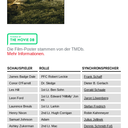
Die Film-Poster stammen von der TMDb.
Mehr Informationen.
SCHAUSPIELER
ROLLE
SYNCHRONSPRECHER
James Badge Dale
PFC Robert Leckie
Frank Schaff
Conor O'Farrell
Dr. Sledge
Dieter B. Gerlach
Les Hill
1st Lt. Ben Sohn
Gerald Schaale
1st Lt. Edward 'Hillbilly' Jon
Leon Ford
Jaron Löwenberg
es
Laurence Breuls
1st Lt. Larkin
Stefan Fredrich
Henry Nixon
2nd Lt. Hugh Corrigan
Robin Kahnmeyer
Samuel Johnson
Adam
Julius Jellinek
Ashley Zukerman
2nd Lt. Mac
Dennis Schmidt-Foß