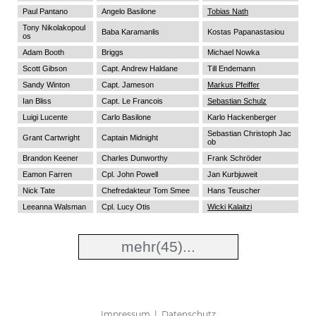
Paul Pantano
Angelo Basilone
Tobias Nath
Tony Nikolakopoul
Baba Karamanlis
Kostas Papanastasiou
os
Adam Booth
Briggs
Michael Nowka
Scott Gibson
Capt. Andrew Haldane
Till Endemann
Sandy Winton
Capt. Jameson
Markus Pfeiffer
Ian Bliss
Capt. Le Francois
Sebastian Schulz
Luigi Lucente
Carlo Basilone
Karlo Hackenberger
Sebastian Christoph Jac
Grant Cartwright
Captain Midnight
ob
Brandon Keener
Charles Dunworthy
Frank Schröder
Eamon Farren
Cpl. John Powell
Jan Kurbjuweit
Nick Tate
Chefredakteur Tom Smee
Hans Teuscher
Leeanna Walsman
Cpl. Lucy Otis
Wicki Kalaitzi
mehr
(45)...
Impressum
|
Datenschutz