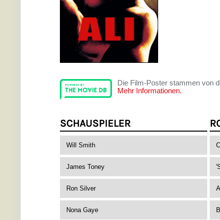
Die Film-Poster stammen von 
Mehr Informationen.
SCHAUSPIELER
R
Will Smith
C
James Toney
'
Ron Silver
A
Nona Gaye
B