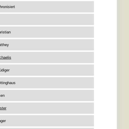
hronisiert
ristian
tthey
chaelis
üdiger
ttinghaus
sen
ster
nger