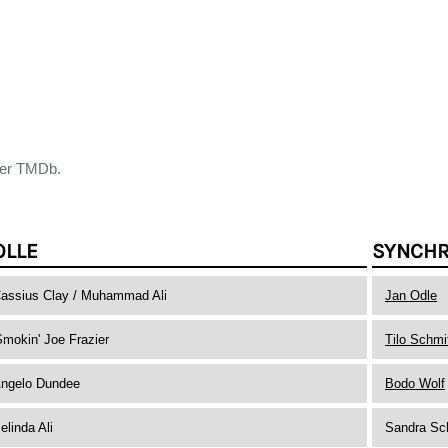
der TMDb.
OLLE
SYNCH
assius Clay / Muhammad Ali
Jan Odle
Smokin' Joe Frazier
Tilo Schmi
ngelo Dundee
Bodo Wolf
elinda Ali
Sandra Sc