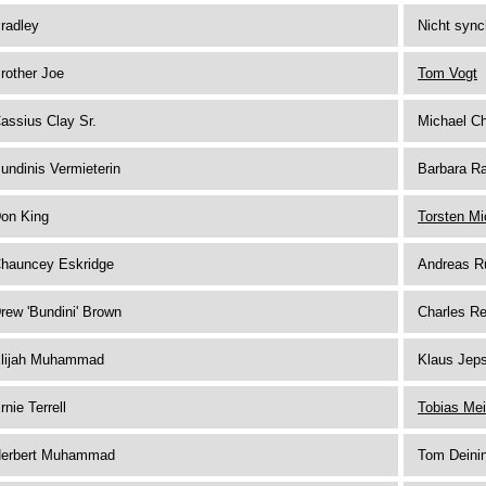
radley
Nicht sync
rother Joe
Tom Vogt
assius Clay Sr.
Michael Ch
undinis Vermieterin
Barbara Ra
on King
Torsten Mi
hauncey Eskridge
Andreas R
rew 'Bundini' Brown
Charles Re
lijah Muhammad
Klaus Jep
rnie Terrell
Tobias Mei
erbert Muhammad
Tom Deini