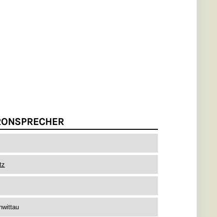
RONSPRECHER
tz
hwittau