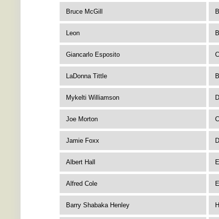
Bruce McGill
B
Leon
B
Giancarlo Esposito
C
LaDonna Tittle
B
Mykelti Williamson
D
Joe Morton
C
Jamie Foxx
D
Albert Hall
E
Alfred Cole
E
Barry Shabaka Henley
H