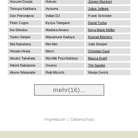
Hozumi Gouda
Hokuto
Jürgen Kluckert
Tetsuya Kakihara
Hyouma
Julius Jellinek
Dan Petronijevic
Indian DJ
Frank Schröder
Peter Cugno
Kyoya Tategami
David Turba
Kei Shindou
Madoka Amano
Kaya Marie Möller
Yuuko Sanpei
Masamune Kadoya
Konrad Bösherz
Mai Nakahara
Mei-Mei
Julia Stoepel
Hiroaki Hirata
Merci
Christian Gaul
Atsuko Takahata
Myreille Psychiokieus
Bianca Krahl
Hitomi Nabatame
Osamu
Tim Sander
Akeno Watanabe
Reiji Mizuchi
Wanja Gerick
mehr
(16)...
Impressum
|
Datenschutz