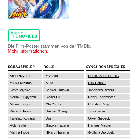
Die Film-Poster stammen von der TMDb.
Mehr Informationen.
SCHAUSPIELER
ROLLE
SYNCHRONSPRECHER
Shou Hayami
Erzähler
Dennis Schmidt-Foß
Yuuko Mizutani
Akira
Dirk Petrick
Kenta Miyake
Benkei Hanawa
Johannes Berenz
Noriaki Sugiyama
Blader DJ
Robin Kahnmeyer
Mitsuki Saiga
Chi-Yun Li
Christian Zeiger
Wataru Hatano
Dashan Wang
Tim Knauer
Takehito Koyasu
Doji
Oliver Siebeck
Rob Tinkler
Gingka Hagane
Hannes Maurer
Marina Inoue
Hikaru Hasama
Giuliana Jakobeit