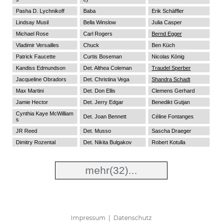
Pasha D. Lychnikoff
Baba
Erik Schäffler
Lindsay Musil
Bella Winslow
Julia Casper
Michael Rose
Carl Rogers
Bernd Egger
Vladimir Versailles
Chuck
Ben Küch
Patrick Faucette
Curtis Boseman
Nicolas König
Kandiss Edmundson
Det. Althea Coleman
Traudel Sperber
Jacqueline Obradors
Det. Christina Vega
Shandra Schadt
Max Martini
Det. Don Ellis
Clemens Gerhard
Jamie Hector
Det. Jerry Edgar
Benedikt Gutjan
Cynthia Kaye McWilliam
Det. Joan Bennett
Céline Fontanges
s
JR Reed
Det. Musso
Sascha Draeger
Dimitry Rozental
Det. Nikita Bulgakov
Robert Kotulla
mehr
(32)...
Impressum
|
Datenschutz