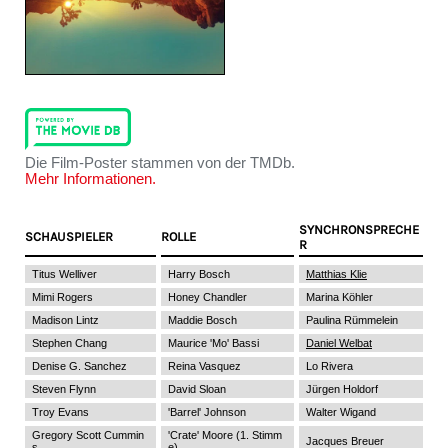
Die Film-Poster stammen von der TMDb.
Mehr Informationen.
SYNCHRONSPRECHE
SCHAUSPIELER
ROLLE
R
Titus Welliver
Harry Bosch
Matthias Klie
Mimi Rogers
Honey Chandler
Marina Köhler
Madison Lintz
Maddie Bosch
Paulina Rümmelein
Stephen Chang
Maurice 'Mo' Bassi
Daniel Welbat
Denise G. Sanchez
Reina Vasquez
Lo Rivera
Steven Flynn
David Sloan
Jürgen Holdorf
Troy Evans
'Barrel' Johnson
Walter Wigand
Gregory Scott Cummin
'Crate' Moore (1. Stimm
Jacques Breuer
s
e)