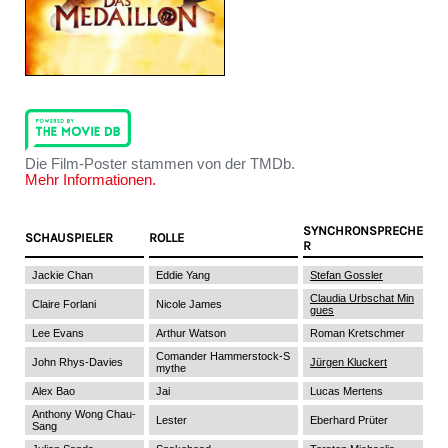
Die Film-Poster stammen von der TMDb.
Mehr Informationen.
SYNCHRONSPRECHE
SCHAUSPIELER
ROLLE
R
Jackie Chan
Eddie Yang
Stefan Gossler
Claudia Urbschat Min
Claire Forlani
Nicole James
gues
Lee Evans
Arthur Watson
Roman Kretschmer
Comander Hammerstock-S
John Rhys-Davies
Jürgen Kluckert
mythe
Alex Bao
Jai
Lucas Mertens
Anthony Wong Chau-
Lester
Eberhard Prüter
Sang