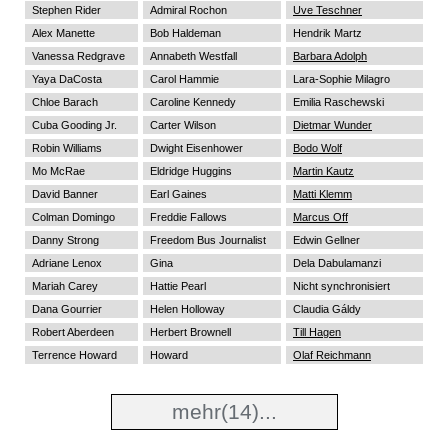
Stephen Rider
Admiral Rochon
Uve Teschner
Alex Manette
Bob Haldeman
Hendrik Martz
Vanessa Redgrave
Annabeth Westfall
Barbara Adolph
Yaya DaCosta
Carol Hammie
Lara-Sophie Milagro
Chloe Barach
Caroline Kennedy
Emilia Raschewski
Cuba Gooding Jr.
Carter Wilson
Dietmar Wunder
Robin Williams
Dwight Eisenhower
Bodo Wolf
Mo McRae
Eldridge Huggins
Martin Kautz
David Banner
Earl Gaines
Matti Klemm
Colman Domingo
Freddie Fallows
Marcus Off
Danny Strong
Freedom Bus Journalist
Edwin Gellner
Adriane Lenox
Gina
Dela Dabulamanzi
Mariah Carey
Hattie Pearl
Nicht synchronisiert
Dana Gourrier
Helen Holloway
Claudia Gáldy
Robert Aberdeen
Herbert Brownell
Till Hagen
Terrence Howard
Howard
Olaf Reichmann
mehr
(14)...