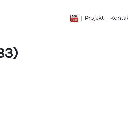
|
|
Projekt
Konta
83)