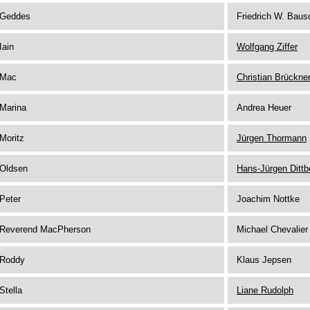
Geddes
Friedrich W. Baus
Iain
Wolfgang Ziffer
Mac
Christian Brückne
Marina
Andrea Heuer
Moritz
Jürgen Thormann
Oldsen
Hans-Jürgen Dittb
Peter
Joachim Nottke
Reverend MacPherson
Michael Chevalier
Roddy
Klaus Jepsen
Stella
Liane Rudolph