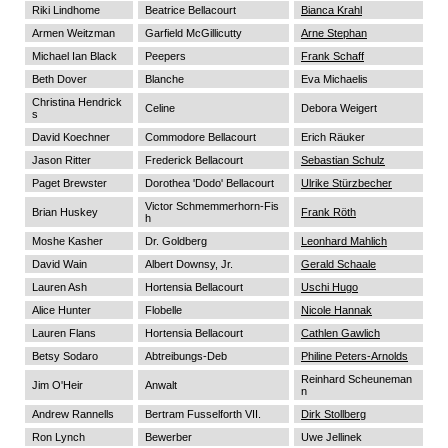
Riki Lindhome
Beatrice Bellacourt
Bianca Krahl
Armen Weitzman
Garfield McGillicutty
Arne Stephan
Michael Ian Black
Peepers
Frank Schaff
Beth Dover
Blanche
Eva Michaelis
Christina Hendrick
Celine
Debora Weigert
s
David Koechner
Commodore Bellacourt
Erich Räuker
Jason Ritter
Frederick Bellacourt
Sebastian Schulz
Paget Brewster
Dorothea 'Dodo' Bellacourt
Ulrike Stürzbecher
Victor Schmemmerhorn-Fis
Brian Huskey
Frank Röth
h
Moshe Kasher
Dr. Goldberg
Leonhard Mahlich
David Wain
Albert Downsy, Jr.
Gerald Schaale
Lauren Ash
Hortensia Bellacourt
Uschi Hugo
Alice Hunter
Flobelle
Nicole Hannak
Lauren Flans
Hortensia Bellacourt
Cathlen Gawlich
Betsy Sodaro
Abtreibungs-Deb
Philine Peters-Arnolds
Reinhard Scheuneman
Jim O'Heir
Anwalt
n
Andrew Rannells
Bertram Fusselforth VII.
Dirk Stollberg
Ron Lynch
Bewerber
Uwe Jellinek