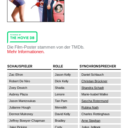
Die Film-Poster stammen von der TMDb.
Mehr Informationen.
SCHAUSPIELER
ROLLE
SYNCHRONSPRECHER
Zac Efron
Jason Kelly
Daniel Schlauch
Robert De Niro
Dick Kelly
Christian Brückner
Zoey Deutch
Shadia
Shandra Schadt
Aubrey Plaza
Lenore
Marie-Isabel Walke
Jason Mantzoukas
Tan Pam
Sascha Rotermund
Julianne Hough
Meredith
Rubina Nath
Dermot Mulroney
David Kelly
Charles Rettinghaus
Jeffrey Bowyer-Chapman
Bradley
Arne Stephan
Jake Picking
Cody
Julius Jellinek