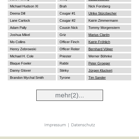
Michael Hudson XI
Brah
Nick Forsberg
Deena Dill
Cougar #1
Ulrike Stürzbecher
Lane Carlock
Cougar #2
Katrin Zimmermann
Adam Pally
Cousin Nick
Tommy Morgenstern
Joshua Mikel
Griz
Marius Clarén
Mo Collins
Officer Finch
Katrin Fröhlich
Henry Zebrowski
Officer Reiter
Bernhard Völger
Michael H. Cole
Priester
Werner Böhnke
Blaque Fowler
Rabbi
Peter Groeger
Danny Glover
Stinky
Jürgen Kluckert
Brandon Mychal Smith
Tyrone
Tim Sander
mehr
(2)...
Impressum
|
Datenschutz