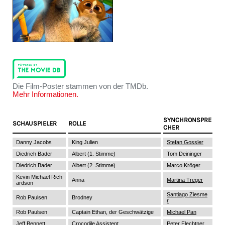
Die Film-Poster stammen von der TMDb.
Mehr Informationen.
SYNCHRONSPRE
SCHAUSPIELER
ROLLE
CHER
Danny Jacobs
King Julien
Stefan Gossler
Diedrich Bader
Albert (1. Stimme)
Tom Deininger
Diedrich Bader
Albert (2. Stimme)
Marco Kröger
Kevin Michael Rich
Anna
Martina Treger
ardson
Santiago Ziesme
Rob Paulsen
Brodney
r
Rob Paulsen
Captain Ethan, der Geschwätzige
Michael Pan
Jeff Bennett
Crocodile Assistent
Peter Flechtner