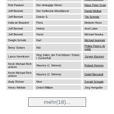
Rob Paulsen
Der einäugige Simon
Klaus Peter Grap
Jeff Bennett
Der Gefleckte Mondtänzer
Daniel Welbat
Jeff Bennett
Doktor S.
Tilo Schmitz
India de Beaufort
Flora
Melanie Hinze
Jeff Bennett
Hektor
Axel Lutter
Jeff Bennett
Horst
Michael Nowka
Dwight Schultz
Karl
Michael Iwannek
Philine Peters-Ar
Betsy Sodaro
Kiki
nolds
King Julien, der Furchtbare / Dokto
Lance Henriksen
Jürgen Kluckert
r Zuckerfuß
Kevin Michael Rich
Maurice (1. Stimme)
Roland Hemmo
ardson
Kevin Michael Rich
Maurice (2. Stimme)
Detlef Bierstedt
ardson
Andy Richter
Mort
Gerald Schaale
Henry Winkler
Onkel William
Jörg Hengstler
mehr
(18)...