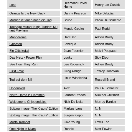
Desmond David
Lost
Henry Ian Cusick
Hume
Orange Is the New Black
Danny Pearson
Mike Birbiglia
Morgen ist auch noch ein Tag
Bruno
Paolo Di Clemente
Teenage Mutant Ninja Turtles: Mu
Mondo Gecko
Paul Rudd
tant Mayhem
Manodrome
Dad Dan
Adrien Brody
Ghosted
Leveque
Adrien Brody
Ein Glücksfall
Jean Fournier
Melvil Poupaud
Das Netz - Power Play
Lucky
Sidy Diop
See How They Run
Leo Köpernick
Adrien Brody
First Love
Greg Albrigh
Jeffrey Donovan
Linus Windlesha
Tod auf dem Nil
Russell Brand
m
Uncoupled
Alex
Paul A. Schaefer
Notre-Dame in Flammen
Laurent Prades
Mickaël Chirinian
Welcome to Chippendales
Nick De Noia
Murray Bartlett
Spitting Image: The Krauts' Edition
Markus Lanz
N. N.
Spitting Image: The Krauts' Edition
Jürgen Klopp
N. N.
Mortal Kombat
Cole Young
Lewis Tan
One Night in Miami
Ronnie
Matt Fowler