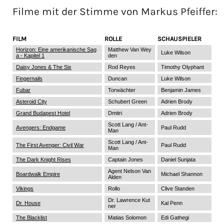
Filme mit der Stimme von
Markus Pfeiffer
:
FILM
ROLLE
SCHAUSPIELER
Horizon: Eine amerikanische Sag
Matthew Van Wey
Luke Wilson
a - Kapitel 1
den
Daisy Jones & The Six
Rod Reyes
Timothy Olyphant
Fingernails
Duncan
Luke Wilson
Fubar
Torwächter
Benjamin James
Asteroid City
Schubert Green
Adrien Brody
Grand Budapest Hotel
Dmitri
Adrien Brody
Scott Lang / Ant-
Avengers: Endgame
Paul Rudd
Man
Scott Lang / Ant-
The First Avenger: Civil War
Paul Rudd
Man
The Dark Knight Rises
Captain Jones
Daniel Sunjata
Agent Nelson Van
Boardwalk Empire
Michael Shannon
Alden
Vikings
Rollo
Clive Standen
Dr. Lawrence Kut
Dr. House
Kal Penn
ner
The Blacklist
Matias Solomon
Edi Gathegi