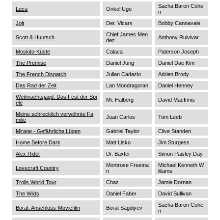
Sacha Baron Cohe
Luca
Onkel Ugo
n
Jolt
Det. Vicars
Bobby Cannavale
Chief James Men
Scott & Huutsch
Anthony Ruivivar
dez
Moskito-Küste
Calaca
Paterson Joseph
The Premise
Daniel Jung
Daniel Dae Kim
The French Dispatch
Julian Cadazio
Adrien Brody
Das Rad der Zeit
Lan Mondragoran
Daniel Henney
Weihnachtsjagd: Das Fest der Spi
Mr. Halberg
David MacInnis
ele
Meine schrecklich verwöhnte Fa
Juan Carlos
Tom Leeb
milie
Mirage - Gefährliche Lügen
Gabriel Taylor
Clive Standen
Home Before Dark
Matt Lisko
Jim Sturgess
Alex Rider
Dr. Baxter
Simon Paisley Day
Montrose Freema
Michael Kenneth W
Lovecraft Country
n
illiams
Trolls World Tour
Chaz
Jamie Dornan
The Wilds
Daniel Faber
David Sullivan
Sacha Baron Cohe
Borat: Anschluss-Moviefilm
Borat Sagdiyev
n