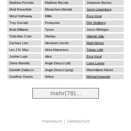
Matthew Porretta
Matthew Biscotti
Johannes Berenz
Modi Rosenfeld
Menachem Mendel
Jaron Löwenberg
Meryl Hathaway
Millie
Esra Vural
Trey Gerrald
Produzent
Dirk Stollberg
Brad Williams
Tyson
Jesco Wirthgen
Todd Alan Crain
Wesley
Valentin Stilu
Zachary Levi
Abraham Lincoln
Matti Klemm
Les J.N. Mau
Akira Nakamura
Tobias Lelle
Justine Lupe
Alice
Esra Vural
Diane Martella
Angie Dinucci (alt)
Luise Lunow
Danielle Dallacco
Angie Dinucci (jung)
Maximiliane Häcke
Geoffrey Owens
Arthur
Michael Iwannek
mehr
(78)...
Impressum
|
Datenschutz