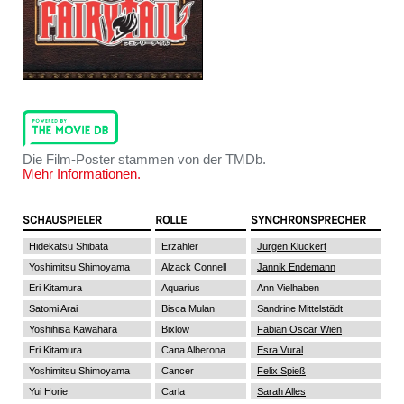
Die Film-Poster stammen von der TMDb.
Mehr Informationen.
SCHAUSPIELER
ROLLE
SYNCHRONSPRECHER
Hidekatsu Shibata
Erzähler
Jürgen Kluckert
Yoshimitsu Shimoyama
Alzack Connell
Jannik Endemann
Eri Kitamura
Aquarius
Ann Vielhaben
Satomi Arai
Bisca Mulan
Sandrine Mittelstädt
Yoshihisa Kawahara
Bixlow
Fabian Oscar Wien
Eri Kitamura
Cana Alberona
Esra Vural
Yoshimitsu Shimoyama
Cancer
Felix Spieß
Yui Horie
Carla
Sarah Alles