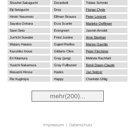
Shuuhei Sakaguchi
Doranbolt
Tobias Schmitz
Eiji Sekiguchi
Droy
Florian Clyde
Hiroki Yasumoto
Elfman Strauss
Peter Lontzek
Sayaka Oohara
Erza Scarlet
Marieke Oeffinger
Saori Seto
Evergreen
Jasmin Arnoldt
Jun'ichi Suwabe
Fried Justine
Arne Stephan
Wataru Hatano
Gajeel Redfox
Marios Gavrilis
Kazuhiko Inoue
Gildarts Clive
Peter Flechtner
Eri Kitamura
Gray (jung)
Melinda Rachfahl
Yuuichi Nakamura
Gray Fullbuster
René Dawn-Claude
Masashi Hirose
Hades
Jan Spitzer
Rie Kugimiya
Happy
Charlotte Uhlig
mehr
(200)...
Impressum
|
Datenschutz