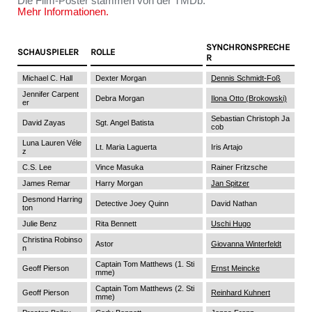
Die Film-Poster stammen von der TMDb.
Mehr Informationen.
SYNCHRONSPRECHE
SCHAUSPIELER
ROLLE
R
Michael C. Hall
Dexter Morgan
Dennis Schmidt-Foß
Jennifer Carpent
Debra Morgan
Ilona Otto (Brokowski)
er
Sebastian Christoph Ja
David Zayas
Sgt. Angel Batista
cob
Luna Lauren Véle
Lt. Maria Laguerta
Iris Artajo
z
C.S. Lee
Vince Masuka
Rainer Fritzsche
James Remar
Harry Morgan
Jan Spitzer
Desmond Harring
Detective Joey Quinn
David Nathan
ton
Julie Benz
Rita Bennett
Uschi Hugo
Christina Robinso
Astor
Giovanna Winterfeldt
n
Captain Tom Matthews (1. Sti
Geoff Pierson
Ernst Meincke
mme)
Captain Tom Matthews (2. Sti
Geoff Pierson
Reinhard Kuhnert
mme)