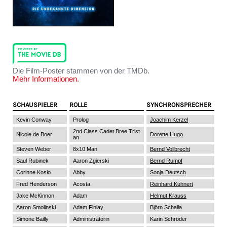
Die Film-Poster stammen von der TMDb.
Mehr Informationen.
SCHAUSPIELER
ROLLE
SYNCHRONSPRECHER
Kevin Conway
Prolog
Joachim Kerzel
2nd Class Cadet Bree Trist
Nicole de Boer
Dorette Hugo
an
Steven Weber
8x10 Man
Bernd Vollbrecht
Saul Rubinek
Aaron Zgierski
Bernd Rumpf
Corinne Koslo
Abby
Sonja Deutsch
Fred Henderson
Acosta
Reinhard Kuhnert
Jake McKinnon
Adam
Helmut Krauss
Aaron Smolinski
Adam Finlay
Björn Schalla
Simone Bailly
Administratorin
Karin Schröder