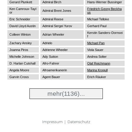
Gerard Plunkett
Admiral Birch
Hans-Werner Bussinger
Ken Camroux-Tayl
Friedrich Georg Beckha
Admiral Brent Jones
or
us
Eric Schneider
Admiral Reese
Michael Telloke
David Lloyd Austin
Admiral Sergei Yurov
Gerhard Paul
Kerstin Sanders-Dornsei
Colleen Winton
Adrian Wheeler
f
Zachary Ansley
Adrielo
Michael Pan
Joanna Piros
Adrienne Wheeler
Viola Sauer
Michelle Johnson
Ady Sutton
Andrea Solter
D. Harlan Cutshall
Afro-Fahrer
Olaf Reichmann
Angela Moore
Afroamerikanerin
Marina Krogull
Garvin Cross
Agent Bauer
Erich Räuker
mehr
(1136)...
Impressum
|
Datenschutz